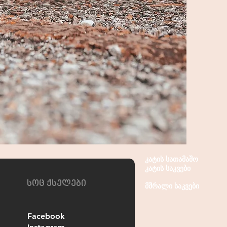
კატის სათამაშო
კატის საკვები
სოც ქსელები
მშრალი საკვები
Facebook