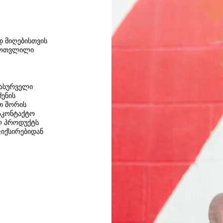
დ მიღებისთვის
ამოთვლილი
სასურველი
ძენის
ათ შორის
საკონტაქტო
ილ პროდუქტს
ფიქსირებიდან