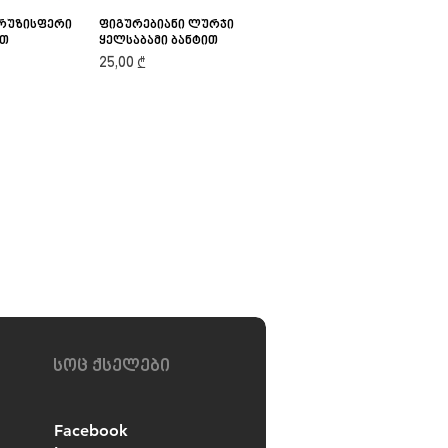
ირუზისფერი
iew
ფიგურებიანი ლურჯი
Quick View
ით
ყელსაბამი ბანტით
Price
25,00 ₾
კატის სათამაშო
კატის საკვები
სოც ქსელები
მშრალი საკვები
Facebook