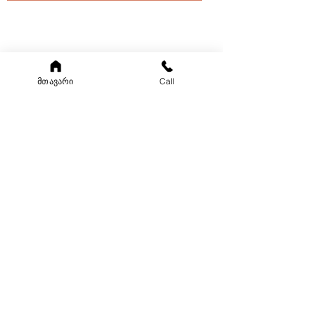
მთავარი
Call
ჩვენი მისამართები
თბილისი: პეკინის 36
ბათუმი: გორგილაძის 74
ქუთაისი: რუსთაველის 79
კონტაქტი
Mail:
contact@petsup.ge
Tel:
550 009 900
სოც ქსელები
Facebook
Instagram
Tiktok