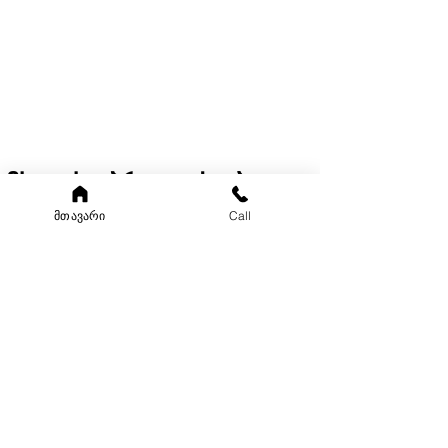
შეკვეთას თბილისში მიიღებთ 1 საათში
(11:00-დან 20:00-მდე)
რეგიონებში 1-3 სამუშაო დღეში
(არ ვრცელდება Pre-order, წინასწარი
შეკვეთის შემთხვევაში)
მსგავსი პროდუქტები
მთავარი
Call