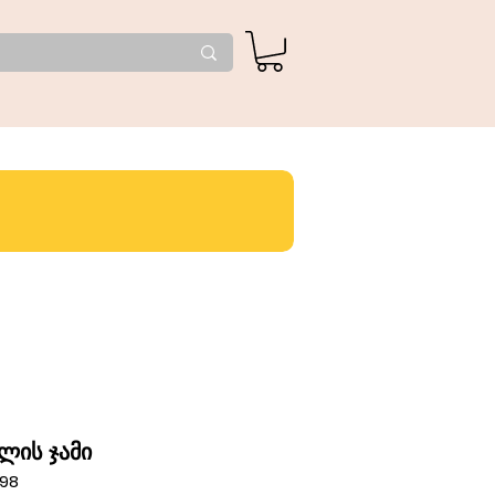
ალის ჯამი
598